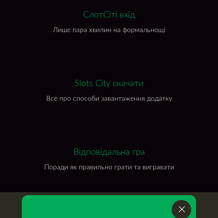
СлотСіті вхід
Лише пара хвилин на формальнощі
Slots City скачати
Все про способи завантаження додатку
Відповідальна гра
Поради як правильно грати та вигравати
×