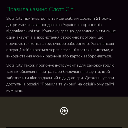
Правила казино Слотс Сіті
Slots City приймає до гри лише осіб, які досягли 21 року,
дотримуючись законодавства України та принципів
відповідальної гри. Кожному гравцю дозволено мати лише
один акаунт, а використання сторонніх програм, що
порушують чесність гри, суворо заборонено. Усі фінансові
операції здійснюються через легальні платіжні системи, а
використання чужих рахунків або карток забороняється.
Slots City також пропонує інструменти для самоконтролю,
такі як обмеження витрат або блокування акаунта, щоб
забезпечити відповідальний підхід до гри. Детальні умови
доступні в розділі "Правила та умови" на офіційному сайті
компанії.